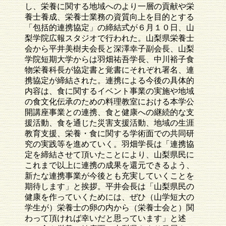
し、栄養に関する地域へのより一層の貢献や栄
養士養成、栄養士業務の資質向上を目的とする
「包括的連携協定」の締結式が６月１０日、山
梨学院広報スタジオで行われた。山梨県栄養士
会から平井美樹夫会長と深澤幸子副会長、山梨
学院短期大学からは羽畑祐吾学長、中川裕子食
物栄養科長が協定書と覚書にそれぞれ署名、連
携協定が締結された。連携による今後の具体的
内容は、食に関するイベント事業の実施や地域
の食文化伝承のための料理教室における本学公
開講座事業との連携、食と健康への継続的な支
援活動、食を通じた災害支援活動、地域の生涯
教育支援、栄養・食に関する学術面での共同研
究の実践等を進めていく。羽畑学長は「連携協
定を締結させて頂いたことにより、山梨県民に
これまで以上に連携の成果を還元できるよう、
新たな連携事業が今後とも充実していくことを
期待します」と挨拶。平井会長は「山梨県民の
健康を作っていくためには、ぜひ（山学短大の
学生が）栄養士の卵の内から（栄養士会と）関
わって頂ければ幸いだと思っています」と述