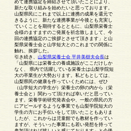
めて連携協定を締結させて頂いたことにより、
新たな取り組みを始めたいと思っております。
山梨県民にこれまで以上に連携の成果を還元で
きるように、新たな連携事業が今後とも充実し
ていくことを期待するとともに、山梨県栄養士
会様のますますのご発展を祈念致しまして、今
回の連携協定のご挨拶とさせて頂きます」と山
梨県栄養士会と山学短大とのこれまでの関係に
触れ、挨拶した。
引き続き、
山梨県栄養士会 平井美樹夫会長
は
「山梨県には栄養士の養成施設がここだけしか
なく、 県内で活躍している栄養士は山梨学院短
大の卒業生が大勢おります。私どもとしては、
山梨県民の健康を作っていくためには、ぜひ
（山学短大の学生が）栄養士の卵の内から（栄
養士会と）関わって頂ければ幸いだと思ってい
ます。栄養学術研究発表会や、一般の県民の方
にアピールするような事業でも山梨学院短大の
学生の方にお手伝いをして頂いたこともありま
したが、これからは児童館でも教材を作ってい
ますが、そういった事業にも若い発想を持って
参加頂ければ嬉しいと感じております」と今後