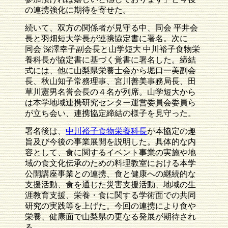
の連携強化に期待を寄せた。
続いて、双方の関係者が見守る中、同会 平井会
長と羽畑短大学長が連携協定書に署名。次に
同会 深澤幸子副会長と山学短大 中川裕子食物栄
養科長が協定書に基づく覚書に署名した。締結
式には、他に山梨県栄養士会から堀口一美副会
長、秋山知子常務理事、宮川善美事務局長、田
草川憲男名誉会長の４名が列席。山学短大から
は本学地域連携研究センター運営委員会委員ら
が立ち会い、連携協定締結の様子を見守った。
署名後は、
中川裕子食物栄養科長
が本協定の趣
旨及び今後の事業展開を説明した。具体的な内
容として、食に関するイベント事業の実施や地
域の食文化伝承のための料理教室における本学
公開講座事業との連携、食と健康への継続的な
支援活動、食を通じた災害支援活動、地域の生
涯教育支援、栄養・食に関する学術面での共同
研究の実践等を上げた。今回の連携により食や
栄養、健康面で山梨県の更なる発展が期待され
る。