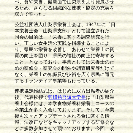
べ、食や栄養、健康面で山梨県をより発展させ
るため、さらなる組織的な連携・協定の充実を
双方で誓った。
公益社団法人山梨県栄養士会は、1947年に「日
本栄養士会 山梨県支部」として設立された。
同会の目的は、「栄養に関する調査研究を行
い、正しい食生活の実践を指導することによ
り、県民の栄養を改善し、あわせて栄養士の資
質の向上を図り、県民の福祉の向上に寄与する
こと」となっており、事業としては栄養士のた
めの研修会・研究会の開催や調査研究等だけで
なく、栄養士の知識及び技術を広く県民に還元
するボランティア事業等も行っている。
連携協定締結式は、はじめに双方出席者の紹介
後、代表挨拶で
羽畑祐吾短大学長
は「山梨県栄
養士会様には、本学食物栄養科栄養士コースの
卒業生が多く入会しております。そして、卒業
後も次々とアップデートされる食に関する情
報、法改正などをキャッチアップする研修会な
どに多数参加させて頂いております。今回、改