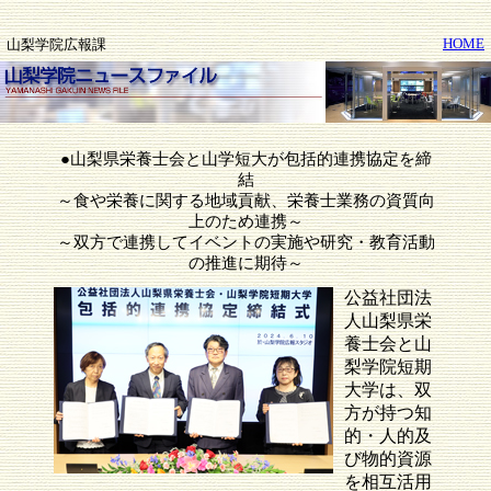
HOME
山梨学院広報課
●山梨県栄養士会と山学短大が包括的連携協定を締
結
～食や栄養に関する地域貢献、栄養士業務の資質向
上のため連携～
～双方で連携してイベントの実施や研究・教育活動
の推進に期待～
公益社団法
人山梨県栄
養士会と山
梨学院短期
大学は、双
方が持つ知
的・人的及
び物的資源
を相互活用