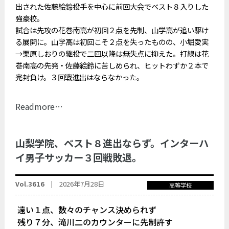
出された佐藤絵鈴投手を中心に前回大会でベスト８入りした
強豪校。
試合は先攻の花巻南高が初回２点を先制、山学高が追い駆け
る展開に。山学高は初回こそ２点を失ったものの、小堀愛実
→栗原しおりの継投で二回以降は無失点に抑えた。打線は花
巻南高の先発・佐藤絵鈴に苦しめられ、ヒットわずか２本で
完封負け。３回戦進出はならなかった。
Readmore…
山梨学院、ベスト８進出ならず。インターハ
イ男子サッカー３回戦敗退。
Vol.3616 |
2026年7月28日
高等学校
遠い１点、数々のチャンス決められず
残り７分、滝川二のカウンターに先制許す