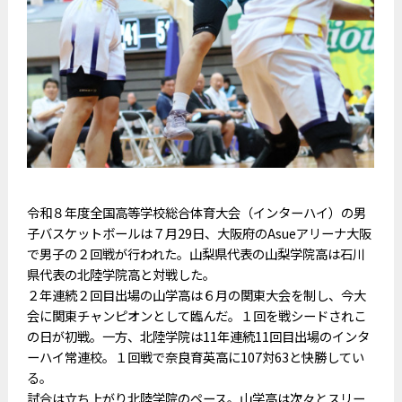
令和８年度全国高等学校総合体育大会（インターハイ）の男
子バスケットボールは７月29日、大阪府のAsueアリーナ大阪
で男子の２回戦が行われた。山梨県代表の山梨学院高は石川
県代表の北陸学院高と対戦した。
２年連続２回目出場の山学高は６月の関東大会を制し、今大
会に関東チャンピオンとして臨んだ。１回を戦シードされこ
の日が初戦。一方、北陸学院は11年連続11回目出場のインタ
ーハイ常連校。１回戦で奈良育英高に107対63と快勝してい
る。
試合は立ち上がり北陸学院のペース。山学高は次々とスリー