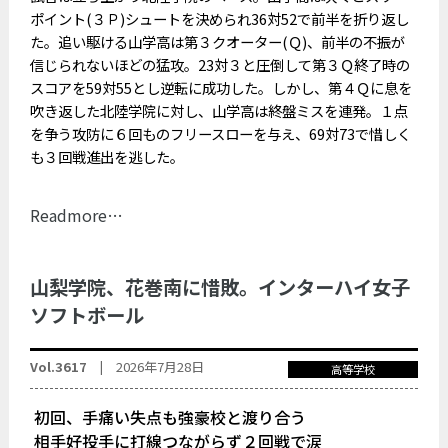
ポイント(３Ｐ)シュートを決められ36対52で前半を折り返し
た。追い駆ける山学高は第３クオーター(Ｑ)、前半の不振が
信じられないほどの猛攻。23対３と圧倒して第３Ｑ終了時の
スコアを59対55とし逆転に成功した。しかし、第４Ｑに息を
吹き返した北陸学院に対し、山学高は終盤ミスを連発。１点
を争う攻防に６回ものフリースローを与え、69対73で惜しく
も３回戦進出を逃した。
Readmore…
山梨学院、花巻南に惜敗。インターハイ女子
ソフトボール
Vol.3617 |
2026年7月28日
高等学校
初回、手痛い失点も強豪校と渡り合う
相手好投手に打線つながらず２回戦で涙